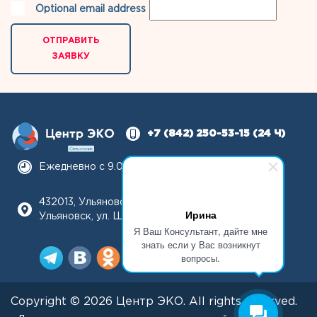
Optional email address
ОТПРАВИТЬ
ЗАЯВКУ
+7 (842) 250-53-15
(24 Ч)
Ежедневно с 9.00 до 21.00
432013, Ульяновская область, г.
Ирина
Ульяновск, ул. Шолмова, д. 1, пом. 101
Я Ваш Консультант, дайте мне
знать если у Вас возникнут
вопросы.
Copyright © 2026 Центр ЭКО. All rights reserved.