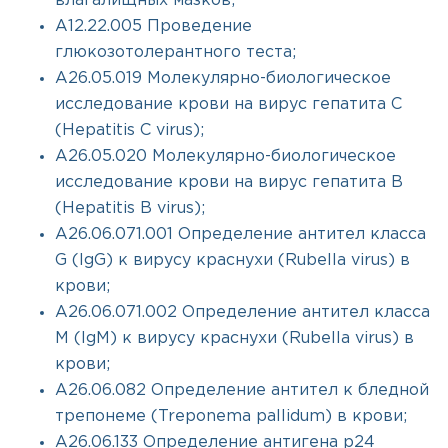
влагалищных мазков;
A12.22.005 Проведение
глюкозотолерантного теста;
A26.05.019 Молекулярно-биологическое
исследование крови на вирус гепатита C
(Hepatitis C virus);
A26.05.020 Молекулярно-биологическое
исследование крови на вирус гепатита B
(Hepatitis B virus);
A26.06.071.001 Определение антител класса
G (IgG) к вирусу краснухи (Rubella virus) в
крови;
A26.06.071.002 Определение антител класса
M (IgM) к вирусу краснухи (Rubella virus) в
крови;
A26.06.082 Определение антител к бледной
трепонеме (Treponema pallidum) в крови;
A26.06.133 Определение антигена p24