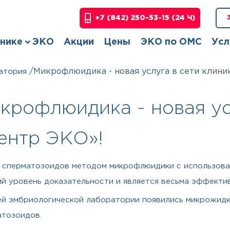
+7 (842) 250-53-15
(24 Ч)
инике
ЭКО
Акции
Цены
ЭКО по ОМС
Усл
/
Микрофлюидика - новая услуга в сети клини
атория
крофлюидика - новая ус
ентр ЭКО»!
сперматозоидов методом микрофлюидики с использован
й уровень доказательности и является весьма эффектив
й эмбриологической лаборатории появились микрожидко
атозоидов.