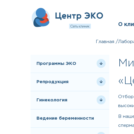
О кл
/
Главная
Лабор
Ми
Программы ЭКО
«Ц
Репродукция
Отбор 
Гинекология
высоки
В наше
Ведение беременности
сперм