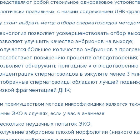
редставляют собой стерильное одноразовое устройств
огически правильных, с низким содрежанием ДНК-фрагм
у стоит выбрать метод отбора сперматозоидов методо
ехнология позволяет усовершенствовать отбор высо
озволяет улучшить качество эмбрионов на выходе;
олучается бОльшее количество эмбрионов в программ
пособствует повышению процента оплодотворения;
озволяет обнаружить пригодные к оплодотворению 
онцентрация сперматозоидов в эякуляте менее 3 млн
тобранные сперматозоиды обладают лучшей подвижн
изкой фрагментацией ДНК;
м преимуществом метода микрофлюидики является так
ммы ЭКО в случаях, если у вас в анамнезе:
есколько неудачных попыток ЭКО;
олучение эмбрионов плохой морфологии (низкого кач