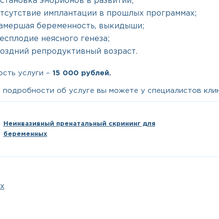
становка эмбрионов в развитии;
тсутствие имплантации в прошлых программах;
амершая беременность, выкидыши;
есплодие неясного генеза;
оздний репродуктивный возраст.
сть услуги –
15 000 рублей.
 подробности об услуге вы можете у специалистов кли
Неинвазивный пренатальный скрининг для
беременных
х