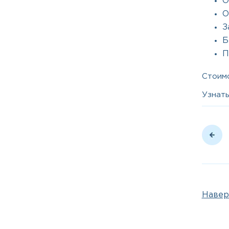
О
О
З
Б
П
Стоимо
Узнать
Навер