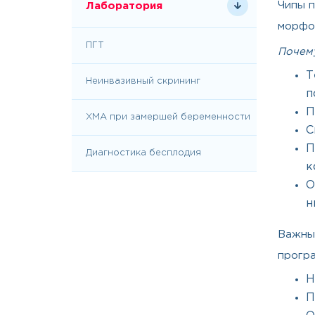
Чипы п
Лаборатория
морфол
ПГТ
Почем
Т
Неинвазивный скрининг
п
П
ХМА при замершей беременности
С
П
Диагностика бесплодия
к
О
н
Важны
програ
Н
П